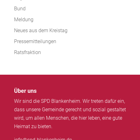
Bund
Meldung
Neues aus dem Kreistag
Pressemitteilungen
Ratsfraktion
Über uns
Wir sind die SPD Blankenheim. Wir treten dafür ein,
dass unsere Gemeinde gerecht und sozial gestaltet
wird, um allen Menschen, die hier leben, eine gute
Heimat zu bieten.
info@spd-blankenheim.de