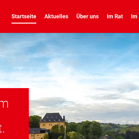
Startseite
Aktuelles
Über uns
Im Rat
Im 
im
t.