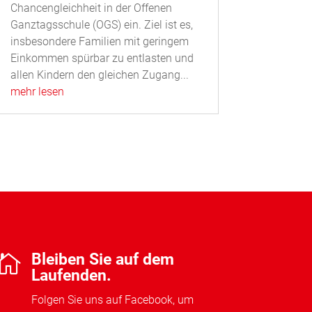
Chancengleichheit in der Offenen
Ganztagsschule (OGS) ein. Ziel ist es,
insbesondere Familien mit geringem
Einkommen spürbar zu entlasten und
allen Kindern den gleichen Zugang...
mehr lesen
Bleiben Sie auf dem

Laufenden.
Folgen Sie uns auf Facebook, um