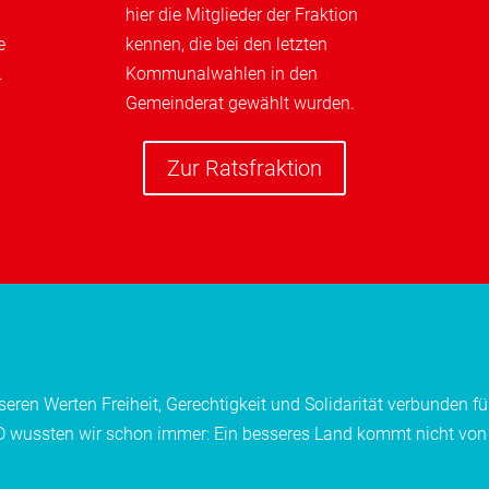
hier die Mitglieder der Fraktion
e
kennen, die bei den letzten
.
Kommunalwahlen in den
Gemeinderat gewählt wurden.
Zur Ratsfraktion
eren Werten Freiheit, Gerechtigkeit und Solidarität verbunden füh
 SPD wussten wir schon immer: Ein besseres Land kommt nicht von