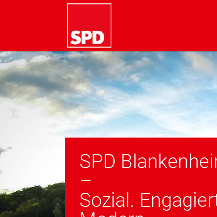
SPD Blankenhe
–
Sozial. Engagier