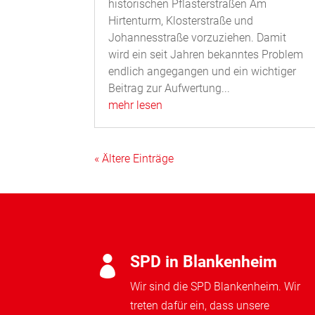
historischen Pflasterstraßen Am
Hirtenturm, Klosterstraße und
Johannesstraße vorzuziehen. Damit
wird ein seit Jahren bekanntes Problem
endlich angegangen und ein wichtiger
Beitrag zur Aufwertung...
mehr lesen
« Ältere Einträge
SPD in Blankenheim

Wir sind die SPD Blankenheim. Wir
treten dafür ein, dass unsere