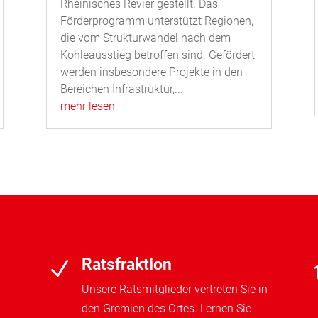
Rheinisches Revier gestellt. Das
Förderprogramm unterstützt Regionen,
die vom Strukturwandel nach dem
Kohleausstieg betroffen sind. Gefördert
werden insbesondere Projekte in den
Bereichen Infrastruktur,...
mehr lesen
Ratsfraktion
N
Unsere Ratsmitglieder vertreten Sie in
den Gremien des Ortes. Lernen Sie