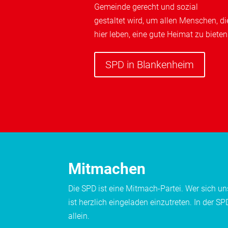
Gemeinde gerecht und sozial
gestaltet wird, um allen Menschen, di
hier leben, eine gute Heimat zu bieten
SPD in Blankenheim
Mitmachen
Die SPD ist eine Mitmach-Partei. Wer sich uns
ist herzlich eingeladen einzutreten. In der
allein.